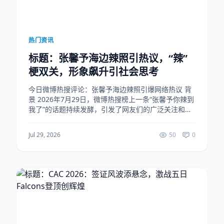
热门资讯
标题：张馨予海边辣照引热议，“辣”
梗双关，形象飙升引社会思考
今日微博热搜评论：张馨予海边辣照引爆网络热议 背
景 2026年7月29日，微博热搜榜上一条“张馨予你辣到
我了”的话题持续发酵，引发了网友们的广泛关注和热
烈讨论。张馨予，作为中国内地知名女演员，以其出
众的外貌和精湛的演技在娱乐圈中占有一席之地...
Jul 29, 2026
50
0