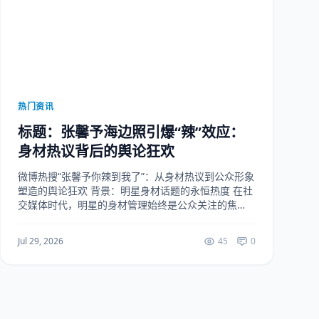
热门资讯
标题：张馨予海边照引爆“辣”效应：
身材热议背后的舆论狂欢
微博热搜“张馨予你辣到我了”：从身材热议到公众形象
塑造的舆论狂欢 背景：明星身材话题的永恒热度 在社
交媒体时代，明星的身材管理始终是公众关注的焦
点。无论是红毯造型、健身动态还是日常穿搭，任何
与身材相关的内容都可能引发大规模讨论。2026年7...
Jul 29, 2026
45
0