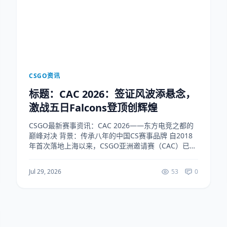
CSGO资讯
标题：CAC 2026：签证风波添悬念，
激战五日Falcons登顶创辉煌
CSGO最新赛事资讯：CAC 2026——东方电竞之都的
巅峰对决 背景：传承八年的中国CS赛事品牌 自2018
年首次落地上海以来，CSGO亚洲邀请赛（CAC）已成
为亚洲地区最具影响力的第三方电竞赛事之一。这项
由完美世界电竞主办的国际级赛事，...
Jul 29, 2026
53
0