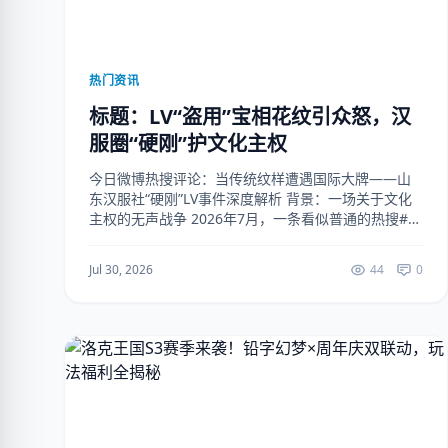
热门资讯
标题：LV“盗用”宝相花纹引众怒，汉
服圈“硬刚”护文化主权
今日微博热搜评论：当传统纹样遭遇国际大牌——山
东汉服社“硬刚”LV事件深度解析 背景：一场关于文化
主权的无声战争 2026年7月，一条看似普通的热搜#LV
挪用宝相花纹#突然冲上微博榜首，阅读量在12小时内
突破2.3亿。事件核心直指国际奢侈品...
Jul 30, 2026
44
0