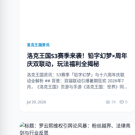
洛克王国资讯
洛克王国S3赛季来袭！铅字幻梦×周年
庆双联动，玩法福利全揭秘
洛克王国资讯：S3赛季「铅字幻梦」与十六周年庆联
动全解析 ## 背景：双端联动引爆暑期狂欢 2026年7
月，《洛克王国》页游与手游《洛克王国：世界》同
步开启「S3赛季·铅字幻梦」与「十六周年庆」双主题
活动。本次更新以「暗黑童话+智慧出版社」...
Jul 29, 2026
59
0