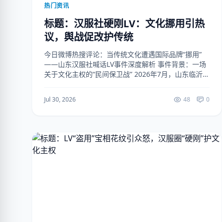
热门资讯
标题：汉服社硬刚LV：文化挪用引热
议，舆战促改护传统
今日微博热搜评论：当传统文化遭遇国际品牌“挪用”
——山东汉服社喊话LV事件深度解析 事件背景：一场
关于文化主权的“民间保卫战” 2026年7月，山东临沂汉
服社联合全国120余家汉服社团，在微博发起#请LV尊
重中国传统文化#话题，指控国际奢侈...
Jul 30, 2026
48
0