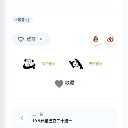
#塔斯汀
点赞
0
收藏
上一篇
19.9亓星巴克二十选一