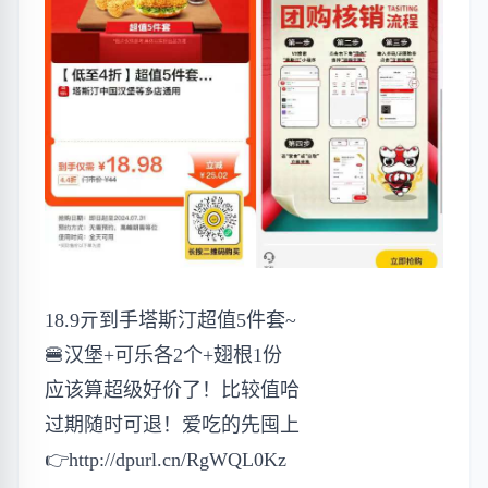
18.9亓到手塔斯汀超值5件套~
🍔汉堡+可乐各2个+翅根1份
应该算超级好价了！比较值哈
过期随时可退！爱吃的先囤上
👉
http://dpurl.cn/RgWQL0Kz