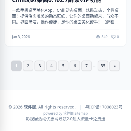
一款手机桌面美化App，Chill动态桌面，炫酷动态，个性桌
面！提供治愈唯美的动态壁纸，让你的桌面动起来，与众不
同。界面简洁，操作便捷，是你的桌面美化帮手！（解锁
VIP功能） 下载地址：https://ruanjianju.lanzoul....
Jan 3, 2026
549
0
...
1
2
3
4
5
6
7
55
»
© 2026
软件居
. All rights reserved.
|
粤ICP备17008023号
powered by
软件阁
sitemap
影视居
活动优惠网
导航2.0
超大流量卡免费送