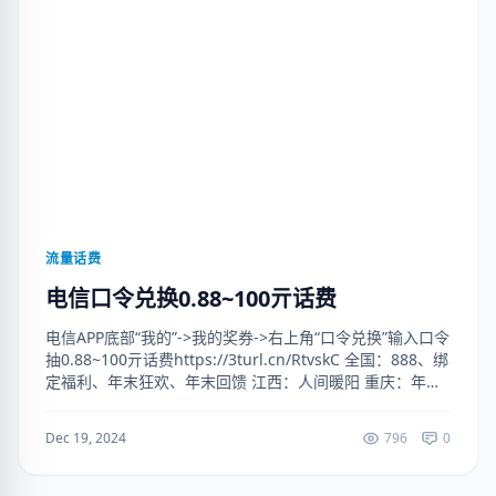
流量话费
电信口令兑换0.88~100亓话费
电信APP底部“我的”->我的奖券->右上角“口令兑换”输入口令
抽0.88~100亓话费https://3turl.cn/RtvskC 全国：888、绑
定福利、年末狂欢、年末回馈 江西：人间暖阳 重庆：年末
红包 湖南：这湘有...
Dec 19, 2024
796
0