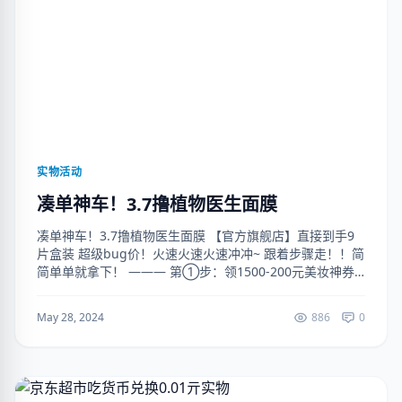
实物活动
凑单神车！3.7撸植物医生面膜
凑单神车！3.7撸植物医生面膜 【官方旗舰店】直接到手9
片盒装 超级bug价！火速火速火速冲冲~ 跟着步骤走！！简
简单单就拿下！ ——— 第①步：领1500-200元美妆神券
https://3turl.cn/Ac5SR5 第②步：加入1...
May 28, 2024
886
0