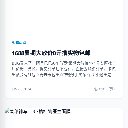
实物活动
1688暑期大放价0亓撸实物包邮
BUG又来了！阿里巴巴APP首页“暑期大放价”->1亓专区找个
原价贵一点的，提交订单后不要付，直接去取消订单，卡包
里就会有红包->再去卡包里点“去使用”买东西即可 这里是原
价哈，找原价贵一点的提交，然后取消就行了
Jun 25, 2024
818
0