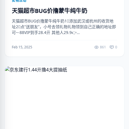
实物活动
天猫超市BUG价撸蒙牛纯牛奶
天猫超市BUG价撸蒙牛纯牛奶1⃣添加武汉或杭州的收货地
址2⃣点“送朋友”，小号去领礼物礼物领到自己正确的地址即
可~-88VIP到手28.4亓 其他人29.9👉
https://m.tb.cn/h.TJV1fXd淘口令...
Feb 15, 2025
861
0