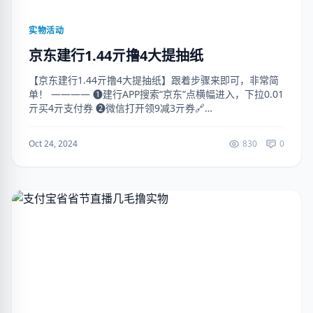
实物活动
京东建行1.44亓撸4大提抽纸
【京东建行1.44亓撸4大提抽纸】跟着步骤来即可，非常简
单！ ———— ❶建行APP搜索“京东”点横幅进入，下拉0.01
亓买4亓支付券 ❷微信打开领9减3亓券🔗
mp://7yKGA5An7c51Ndr ❸微信打开领1.5亓券并提交订
单（...
Oct 24, 2024
830
0