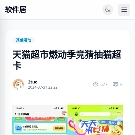
软件居
其他活动
天猫超市燃动季竞猜抽猫超
卡
2tuo
677
0
2024-07-31 22:22
·