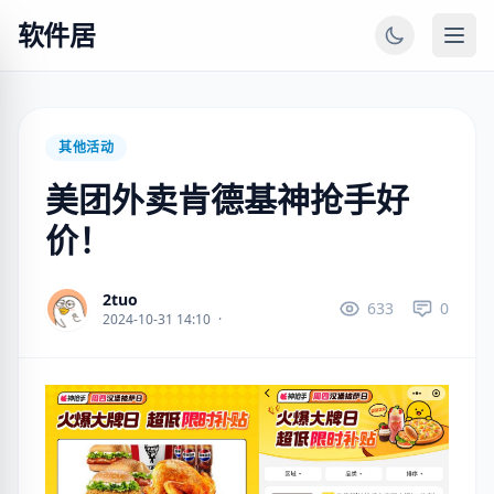
软件居
其他活动
美团外卖肯德基神抢手好
价！
2tuo
633
0
2024-10-31 14:10
·