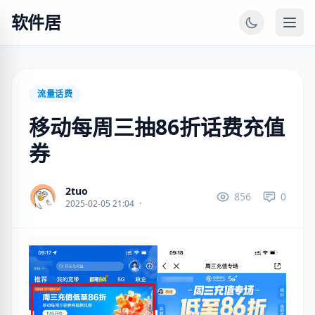
软件居
流量话费
移动每周三抽86折话费充值
券
2tuo
856
0
2025-02-05 21:04
·