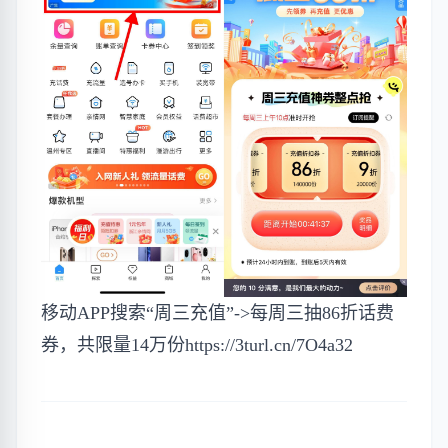
移动APP搜索“周三充值”->每周三抽86折话费
券，共限量14万份
https://3turl.cn/7O4a32