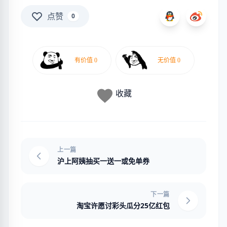
点赞
0
收藏
上一篇
沪上阿姨抽买一送一或免单券
下一篇
淘宝许愿讨彩头瓜分25亿红包