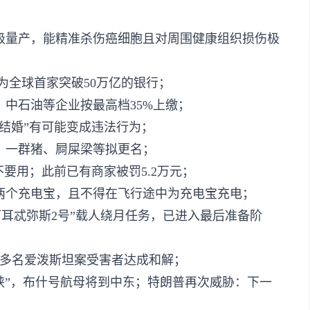
级量产，能精准杀伤癌细胞且对周围健康组织损伤极
，成为全球首家突破50万亿的银行；
、中石油等企业按最高档35%上缴；
结婚”有可能变成违法行为；
、一群猪、屙屎梁等拟更名；
不要用；此前已有商家被罚5.2万元；
两个充电宝，且不得在飞行途中为充电宝充电；
“阿耳忒弥斯2号”载人绕月任务，已进入最后准备阶
元与多名爱泼斯坦案受害者达成和解；
峡”，布什号航母将到中东；特朗普再次威胁：下一