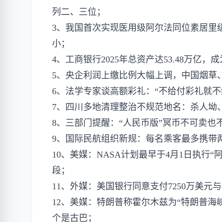
列二、三位；
3、我国首次实现医用级阿尔法同位素居里
小；
4、工商银行2025年总资产达53.48万亿
5、央企利润上缴比例大幅上调，中国烟草
6、法学专家谈高额彩礼：“不给付彩礼就不
7、四川多地清理整治不规范地名：杀人坳
8、三部门提醒：“人民币版”冥币不可卖也
9、国际民航组织新规：每名乘客最多携带
10、美媒：NASA计划最早于4月1日执行
段；
11、外媒：美国银行同意支付7250万美
12、美媒：特朗普称霍尔木兹为“特朗普海
个是古巴；