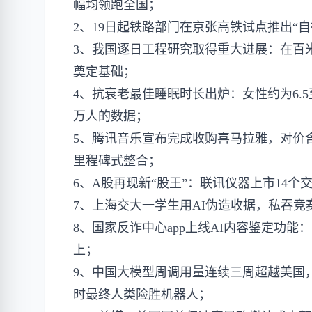
幅均领跑全国；
2、19日起铁路部门在京张高铁试点推出“自
3、我国逐日工程研究取得重大进展：在百
奠定基础；
4、抗衰老最佳睡眠时长出炉：女性约为6.5至
万人的数据；
5、腾讯音乐宣布完成收购喜马拉雅，对价含1
里程碑式整合；
6、A股再现新“股王”：联讯仪器上市14个
7、上海交大一学生用AI伪造收据，私吞
8、国家反诈中心app上线AI内容鉴定功能
上；
9、中国大模型周调用量连续三周超越美国
时最终人类险胜机器人；